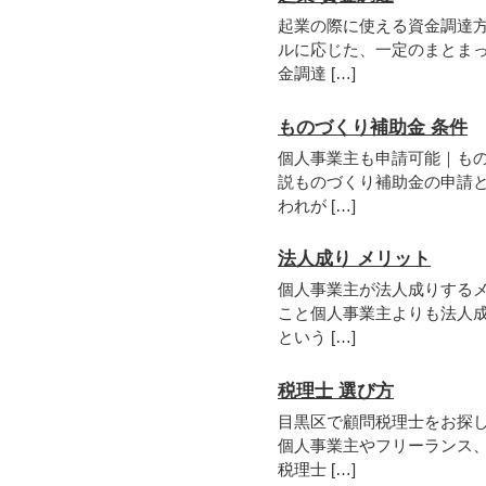
起業の際に使える資金調達
ルに応じた、一定のまとま
金調達 […]
ものづくり補助金 条件
個人事業主も申請可能｜も
説ものづくり補助金の申請
われが […]
法人成り メリット
個人事業主が法人成りする
こと個人事業主よりも法人
という […]
税理士 選び方
目黒区で顧問税理士をお探
個人事業主やフリーランス
税理士 […]