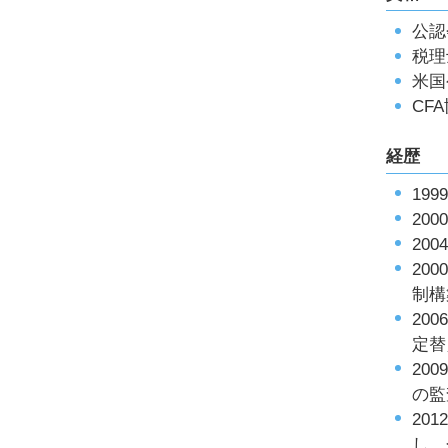
公認
税理
米国
CF
経歴
19
20
20
20
制構
20
定替
20
の監
20
し、