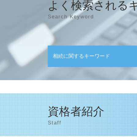
よく検索される
Search Keyword
相続に関するキーワード
相続税申告
相続
家なき子 特例
相続 登記
相続税 基礎控除額
資格者紹介
事後対策 とは
遺産相続 税金 確定申告
Staff
相続税 計算