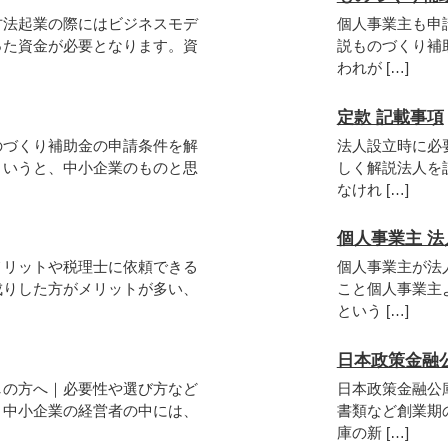
方法起業の際にはビジネスモデ
個人事業主も申
った資金が必要となります。資
説ものづくり補
われが […]
定款 記載事項
のづくり補助金の申請条件を解
法人設立時に必
というと、中小企業のものと思
しく解説法人を
なけれ […]
個人事業主 法
メリットや税理士に依頼できる
個人事業主が法
成りした方がメリットが多い、
こと個人事業主
という […]
日本政策金融公庫
しの方へ｜必要性や選び方など
日本政策金融公
、中小企業の経営者の中には、
書類など創業期
庫の新 […]