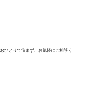
相続対策 世田谷区
世田谷区 事業計画の作成
相続税申告 目黒区
相続税申告 世田谷区
世田谷区 税理士事務所
創業支援 品川区
遺産整理 目黒区
渋谷区 決算申告
品川区 資金繰り対策
おひとりで悩まず、お気軽にご相談く
相続対策 品川区
世田谷区 決算申告
品川区 決算申告