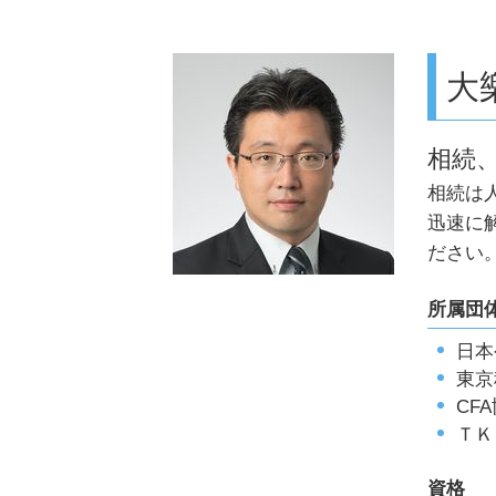
相続 親
相続放棄手続き 生前
相続 確定申告
大
配偶者居住権 相続税
生前贈与 注意点
遺産整理 不動産
相続
相続 延長
相続は
相続 遺言なし
相続 寄与分
迅速に
相続税 2割加算
ださい
相続 権利
小規模宅地 要件
所属団
日本
東京
CF
ＴＫ
資格