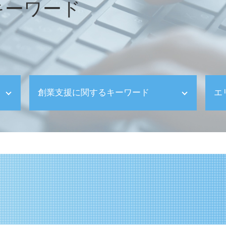
キーワード
創業支援に関するキーワード
エ
創業支援 助成金
決算申告 合同会社
会社の種類 法人
法人成り メリット
日本政策金融公庫 新創業融資制度
会社の種類 合同会社
個人事業主 法人成り
創業支援 融資