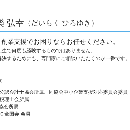
創業 事業計画書
新創業融資制度 必要書類
創業支援 税理士
樂 弘幸
（だいらく ひろゆき）
資金繰り 計画
創業支援 中小企業庁
顧問税理士 とは
、創業支援でお困りならお任せください。
決算申告書 法人
人生で何度も経験するものではありません。
確定申告 帳簿
経理 会計ソフト導入
解決するためにも、専門家にご相談いただくのが一番です。
資金繰り 中小企業
。
創業支援 個人事業主
創業支援 国
体
公認会計士協会所属、同協会中小企業支援対応委員会委員
税理士会所属
A協会所属
Ｃ全国会 会員