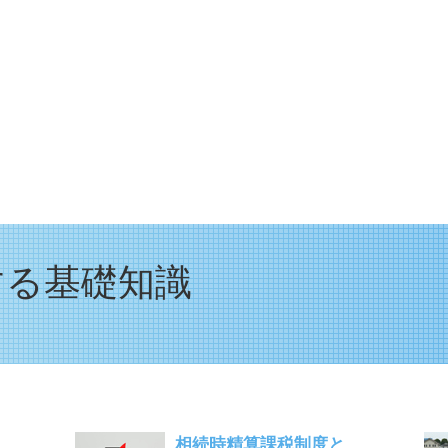
する基礎知識
.
相続時精算課税制度と...