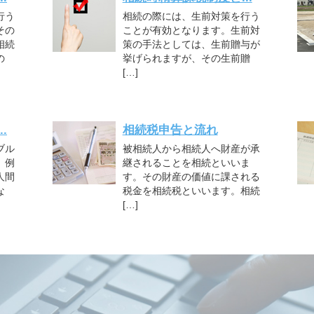
行う
相続の際には、生前対策を行う
その
ことが有効となります。生前対
相続
策の手法としては、生前贈与が
の
挙げられますが、その生前贈
[…]
.
相続税申告と流れ
ブル
被相続人から相続人へ財産が承
。例
継されることを相続といいま
人間
す。その財産の価値に課される
な
税金を相続税といいます。相続
[…]