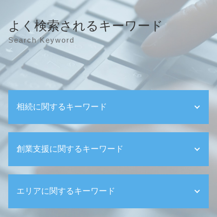
よく検索されるキーワード
Search Keyword
相続に関するキーワード
相続 家
創業支援に関するキーワード
相続 売れない土地
相続税 2割加算
事後対策
税理士 選び方
相続 親
エリアに関するキーワード
創業 事業計画書
相続放棄手続き 生前
確定申告 必要な人
相続 未成年
創業支援等事業者補助金 条件