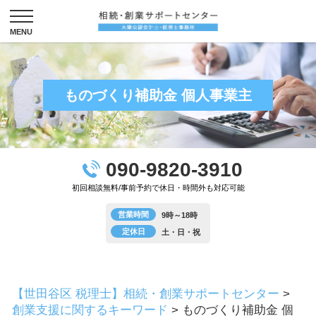
ものづくり補助金 個人事業主
090-9820-3910
初回相談無料/事前予約で休日・時間外も対応可能
営業時間
9時～18時
定休日
土・日・祝
【世田谷区 税理士】相続・創業サポートセンター
>
創業支援に関するキーワード
>
ものづくり補助金 個