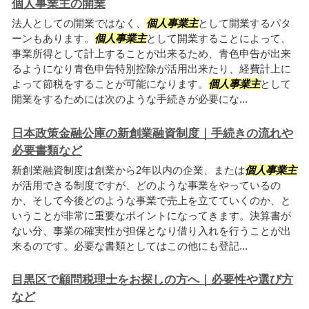
個人事業主の開業
法人としての開業ではなく、
個人事業主
として開業するパタ
ーンもあります。
個人事業主
として開業することによって、
事業所得として計上することが出来るため、青色申告が出来
るようになり青色申告特別控除が活用出来たり、経費計上に
よって節税をすることが可能になります。
個人事業主
として
開業をするためには次のような手続きが必要にな...
日本政策金融公庫の新創業融資制度｜手続きの流れや
必要書類など
新創業融資制度は創業から2年以内の企業、または
個人事業主
が活用できる制度ですが、どのような事業をやっているの
か、そして今後どのような事業で売上を立てていくのか、と
いうことが非常に重要なポイントになってきます。決算書が
ない分、事業の確実性が担保となり借り入れを行うことが出
来るのです。必要な書類としてはこの他にも登記...
目黒区で顧問税理士をお探しの方へ｜必要性や選び方
など