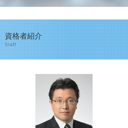
世田谷区 決算申告
相続 遺留分
決算申告 税理士 必要
遺産相続 渋谷区
生前贈与 注意点
会社の種類 合資
品川区 助成金申請
相続 確定申告
資金繰り 計画
渋谷区 決算申告
遺産相続 分配
法人成り メリット
目黒区 税理士事務所
相続 問題
資格者紹介
資金繰り
品川区 相続
遺産整理 不動産
確定申告 代理
Staff
税理士事務所 品川区
相続 空き家
顧問税理士 必要性
遺産相続 目黒区
相続税基礎控除 相続放棄
創業支援 とは
世田谷区 資金繰り対策
相続税 計算
顧問税理士 大企業
目黒区 決算申告
株式 相続評価額
創業支援 融資
渋谷区 助成金申請
相続 申告
会社の種類 法人
創業支援 品川区
相続 相談
確定申告 帳簿
法人の設立 渋谷区
相続
創業支援 補助金
相続対策 渋谷区
会計ソフト導入 補助金
相続対策 目黒区
ものづくり補助金 個人事業主
渋谷区 資金繰り対策
会計ソフト導入 とは
品川区 事業計画の作成
品川区 決算申告