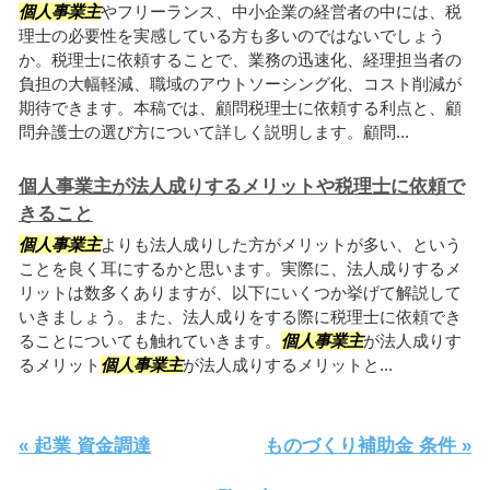
個人事業主
やフリーランス、中小企業の経営者の中には、税
理士の必要性を実感している方も多いのではないでしょう
か。税理士に依頼することで、業務の迅速化、経理担当者の
負担の大幅軽減、職域のアウトソーシング化、コスト削減が
期待できます。本稿では、顧問税理士に依頼する利点と、顧
問弁護士の選び方について詳しく説明します。顧問...
個人事業主が法人成りするメリットや税理士に依頼で
きること
個人事業主
よりも法人成りした方がメリットが多い、という
ことを良く耳にするかと思います。実際に、法人成りするメ
リットは数多くありますが、以下にいくつか挙げて解説して
いきましょう。また、法人成りをする際に税理士に依頼でき
ることについても触れていきます。
個人事業主
が法人成りす
るメリット
個人事業主
が法人成りするメリットと...
« 起業 資金調達
ものづくり補助金 条件 »