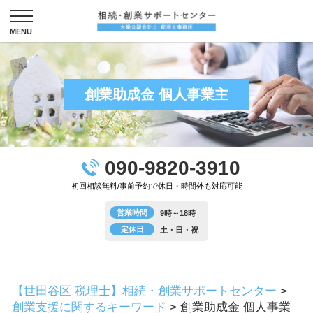
創業助成金 個人事業主
090-9820-3910
初回相談無料/事前予約で休日・時間外も対応可能
営業時間
9時～18時
定休日
土・日・祝
【世田谷区 税理士】相続・創業サポートセンター
>
創業支援に関するキーワード
>
創業助成金 個人事業