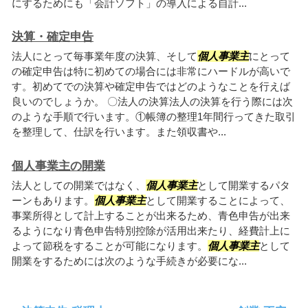
にするためにも「会計ソフト」の導入による自計...
決算・確定申告
法人にとって毎事業年度の決算、そして
個人事業主
にとって
の確定申告は特に初めての場合には非常にハードルが高いで
す。初めてでの決算や確定申告ではどのようなことを行えば
良いのでしょうか。 〇法人の決算法人の決算を行う際には次
のような手順で行います。①帳簿の整理1年間行ってきた取引
を整理して、仕訳を行います。また領収書や...
個人事業主の開業
法人としての開業ではなく、
個人事業主
として開業するパタ
ーンもあります。
個人事業主
として開業することによって、
事業所得として計上することが出来るため、青色申告が出来
るようになり青色申告特別控除が活用出来たり、経費計上に
よって節税をすることが可能になります。
個人事業主
として
開業をするためには次のような手続きが必要にな...