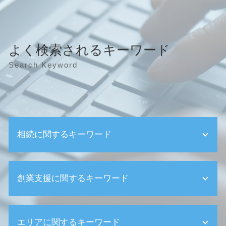
よく検索されるキーワード
Search Keyword
相続に関するキーワード
遺産相続
創業支援に関するキーワード
相続 遺留分
遺産整理業務 税理士
二次相続 相続税
顧問税理士 メリット
相続 事前対策
エリアに関するキーワード
創業 事業計画書