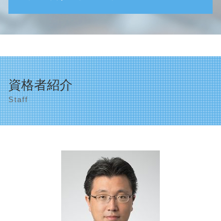
遺産整理 代行
it導入補助金 条件
相続 受け取り方
定款 記載事項
目黒区 税理士事務所
相続 期限
会社の種類 株式会社
相続税申告 渋谷区
相続 受取人
個人事業主の開業届 確定申告
目黒区 助成金申請
相続税 基礎控除額
創業支援 個人事業主
渋谷区 資金繰り対策
相続 お金
会社の種類 合同会社
相続対策 世田谷区
相続 土地
資格者紹介
資金繰り 計画
世田谷区 決算申告
相続 申告
会社の種類 設立
Staff
渋谷区 決算申告
相続 家 売却
創業支援 給付金
創業支援 目黒区
相続税 払えない
顧問税理士 必要性
法人の設立 品川区
相続放棄 基礎控除
確定申告 帳簿
相続税申告 目黒区
遺産相続 分配
ものづくり補助金 条件
遺産整理 目黒区
相続税基礎控除 相続放棄
確定申告 分離課税
品川区 資金繰り対策
相続 いつまで
創業支援 とは
遺産相続 渋谷区
相続税 計算
確定申告 代行
渋谷区 確定申告
創業支援 税理士
法人の設立 目黒区
創業支援 中小企業庁
創業支援 品川区
法人成り タイミング