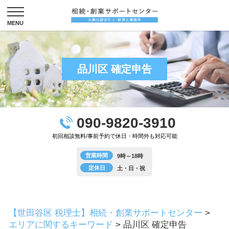
品川区 確定申告
090-9820-3910
初回相談無料/事前予約で休日・時間外も対応可能
営業時間
9時～18時
定休日
土・日・祝
【世田谷区 税理士】相続・創業サポートセンター
>
エリアに関するキーワード
>
品川区 確定申告