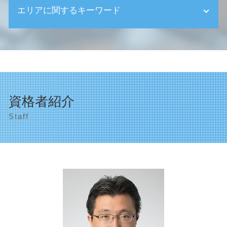
相続税 基礎控除額
エリアに関するキーワード
創業支援 区
相続 受け取らない
創業助成金 対象
相続 受け取り方
国 創業支援 補助金
品川区 事業計画の作成
遺産整理業務 税理士
決算申告 法人税
世田谷区 事業計画の作成
相続放棄手続き 生前
新創業融資制度 必要書類
目黒区 確定申告
遺産整理 不動産
会社の種類 合資
相続対策 世田谷区
土地 相続 評価額
定款 記載事項
遺産相続 目黒区
相続放棄 基礎控除
資格者紹介
創業支援 補助金
渋谷区 決算申告
相続 権利
創業支援 とは
Staff
目黒区 決算申告
相続税 申告期限 過ぎた
創業支援 中小企業庁
世田谷区 確定申告
生前贈与 非課税
創業支援補助金 コロナ
相続対策 渋谷区
相続 運用
顧問税理士 メリット
顧問税理士 品川区
相続 土地
資金繰り 中小企業
渋谷区 助成金申請
相続 未成年
法人の設立 登記
遺産整理 品川区
遺産整理 代行
創業 業種
渋谷区 確定申告
相続 注意点
個人事業主の開業届 確定申告
遺産整理 目黒区
創業支援 国
品川区 資金繰り対策