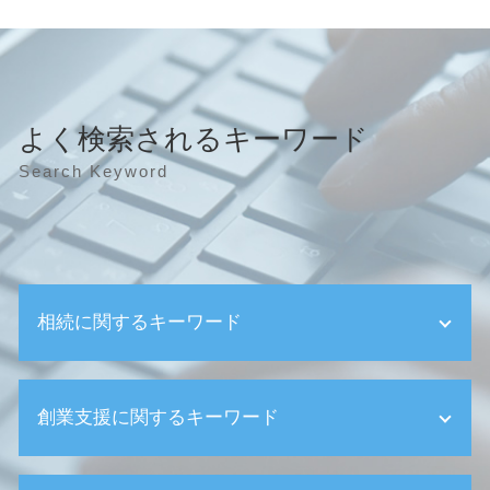
よく検索されるキーワード
Search Keyword
相続に関するキーワード
小規模宅地 要件
創業支援に関するキーワード
遺産相続 税金 確定申告
相続 売れない土地
相続 家 売却
会社の種類 株式会社