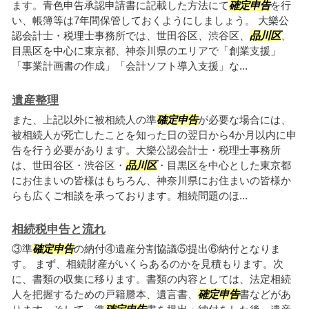
ます。青色申告承認申請書に記載した方法にて
確定申告
を行
い、帳簿等は7年間保管しておくようにしましょう。 大樂公
認会計士・税理士事務所では、世田谷区、渋谷区、
品川区
、
目黒区を中心に東京都、神奈川県のエリアで「創業支援」
「事業計画書の作成」「会計ソフト導入支援」な...
遺産整理
また、上記以外に被相続人の準
確定申告
が必要な場合には、
被相続人が死亡したことを知った日の翌日から4か月以内に申
告を行う必要があります。大樂公認会計士・税理士事務所
は、世田谷区・渋谷区・
品川区
・目黒区を中心とした東京都
にお住まいの皆様はもちろん、神奈川県にお住まいの皆様か
らも広くご相談を承っております。相続問題のほ...
相続税申告と流れ
③準
確定申告
の納付④遺産分割協議⑤提出⑥納付となりま
す。 まず、相続財産がいくらあるのかを見積もります。次
に、書類の収集に移ります。書類の内容としては、法定相続
人を把握するための戸籍謄本、遺言書、
確定申告
書などがあ