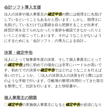
会計ソフト導入支援
法人の決算や個人事業主の
確定申告
の際には税理士に丸投げ
しているということもあるかと思います。しかし、税理士に
丸投げしているだけでは業績を自ら把握することが出来ず、
経営計画を立てられなかったり進捗を確認できなかったりと
いうことが起こってしまいます。そのようなことがないよう
にするためにも「会計ソフト」の導入による自計...
決算・確定申告
法人にとって毎事業年度の決算、そして個人事業主にとって
の
確定申告
は特に初めての場合には非常にハードルが高いで
す。初めてでの決算や
確定申告
ではどのようなことを行えば
良いのでしょうか。 〇法人の決算法人の決算を行う際には次
のような手順で行います。①帳簿の整理1年間行ってきた取引
を整理して、仕訳を行います。また領収書や...
個人事業主の開業
〇
確定申告
の実施個人事業主になると
確定申告
が必須になり