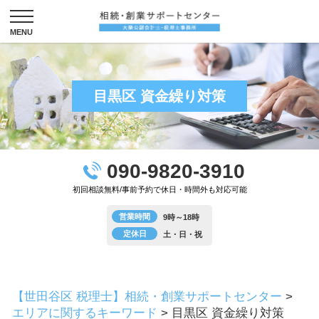
目黒区 資金繰り対策
090-9820-3910
初回相談無料/事前予約で休日・時間外も対応可能
営業時間
9時～18時
定休日
土・日・祝
【世田谷区 税理士】相続・創業サポートセンター
>
エリアに関するキーワード
>
目黒区 資金繰り対策