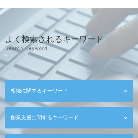
よく検索されるキーワード
Search Keyword
相続に関するキーワード
相続 いつまで
創業支援に関するキーワード
相続 成年後見人
相続 問題
相続 遺贈 違い
決算申告 税理士