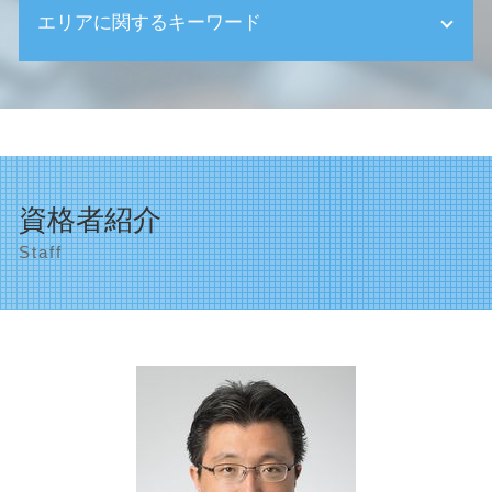
相続 申告
エリアに関するキーワード
決算申告 法人税
相続 延長
it導入補助金 条件
相続放棄 基礎控除
法人の設立 登記
世田谷区 顧問税理士
相続 確定申告
決算申告書 法人
品川区 相続
相続税 延納
個人事業主の開業届 確定申告
税理士事務所 品川区
相続税基礎控除 相続放棄
確定申告 代理
渋谷区 助成金申請
遺産整理 不動産
税理士 選び方
相続税申告 品川区
事後対策
資格者紹介
顧問税理士 確定申告
法人の設立 目黒区
遺産相続 分配
確定申告 必要な人
Staff
目黒区 税理士事務所
遺産相続 不動産 税金
起業 資金調達
渋谷区 確定申告
事後対策 とは
創業支援 会社
世田谷区 確定申告
相続 生前贈与
会計ソフト導入 補助金
世田谷区 助成金申請
相続 遺留分
決算申告 税理士 必要
創業支援 目黒区
相続 売れない土地
創業支援 国
相続税申告 目黒区
相続税 計算
創業支援 税理士
品川区 確定申告
相続放棄
創業助成金 対象
世田谷区 創業支援
会社の種類 合資
顧問税理士 目黒区