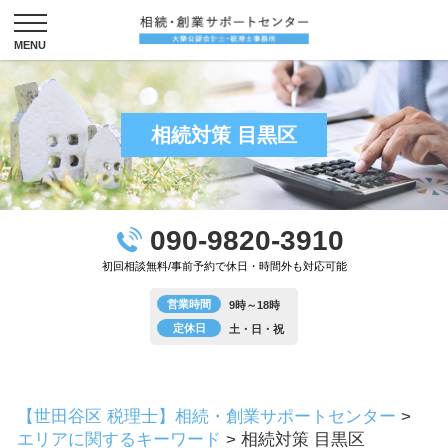
相続対策 目黒区
090-9820-3910
初回相談無料/事前予約で休日・時間外も対応可能
営業時間
9時～18時
定休日
土・日・祝
【世田谷区 税理士】相続・創業サポートセンター
>
エリアに関するキーワード
>
相続対策 目黒区