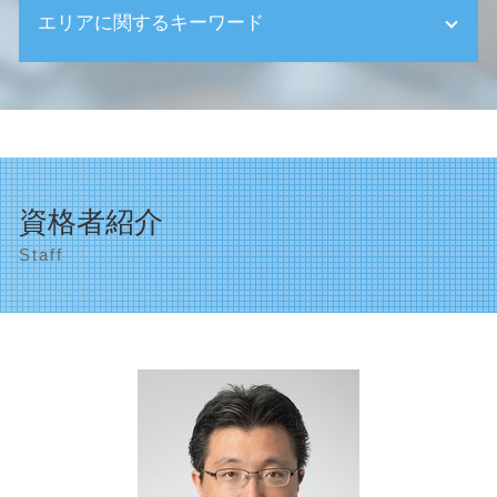
遺産整理 不動産
エリアに関するキーワード
ものづくり補助金 個人事業主
相続 親
税理士 選び方
生前贈与 非課税
創業支援 給付金
世田谷区 助成金申請
家なき子 特例
資金繰り
目黒区 確定申告
相続 受け取らない
創業支援 税理士
世田谷区 決算申告
相続放棄手続き 生前
顧問税理士 大企業
相続税申告 世田谷区
相続税 延納
創業支援 中小企業庁
品川区 決算申告
生前贈与 不動産
資格者紹介
確定申告 帳簿
品川区 助成金申請
相続税基礎控除 相続放棄
会計ソフト導入 とは
Staff
目黒区 事業計画の作成
相続 受け取り方
資金繰り 計画
品川区 事業計画の作成
相続 延長申請
法人成り タイミング
世田谷区 税理士事務所
株式 相続評価額
決算申告 法人税
相続対策 渋谷区
相続 遺言書 効力
起業 資金調達
世田谷区 顧問税理士
相続税 申告期限 過ぎた
顧問税理士 メリット
品川区 相続
相続 お金
法人成り メリット
渋谷区 創業支援
遺産整理 代行
決算申告書 法人
法人の設立 渋谷区
創業支援 区
世田谷区 資金繰り対策