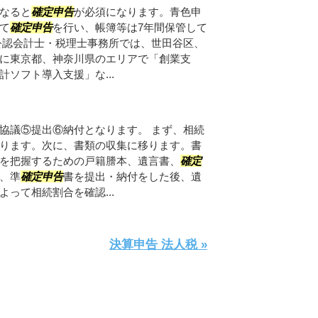
なると
確定申告
が必須になります。青色申
て
確定申告
を行い、帳簿等は7年間保管して
公認会計士・税理士事務所では、世田谷区、
に東京都、神奈川県のエリアで「創業支
ソフト導入支援」な...
協議⑤提出⑥納付となります。 まず、相続
ります。次に、書類の収集に移ります。書
を把握するための戸籍謄本、遺言書、
確定
、準
確定申告
書を提出・納付をした後、遺
って相続割合を確認...
決算申告 法人税 »