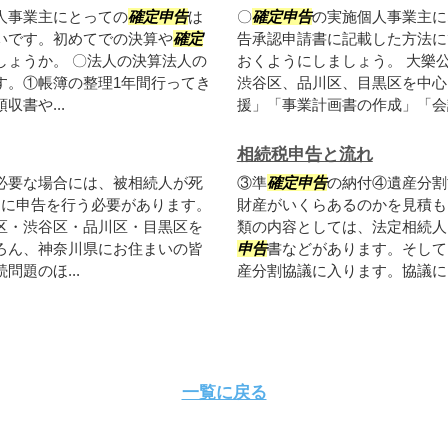
人事業主にとっての
確定申告
は
〇
確定申告
の実施個人事業主に
いです。初めてでの決算や
確定
告承認申請書に記載した方法に
しょうか。 〇法人の決算法人の
おくようにしましょう。 大樂
す。①帳簿の整理1年間行ってき
渋谷区、品川区、目黒区を中心
書や...
援」「事業計画書の作成」「会計
相続税申告と流れ
必要な場合には、被相続人が死
③準
確定申告
の納付④遺産分割
内に申告を行う必要があります。
財産がいくらあるのかを見積も
区・渋谷区・品川区・目黒区を
類の内容としては、法定相続人
ろん、神奈川県にお住まいの皆
申告
書などがあります。そして
題のほ...
産分割協議に入ります。協議によ
一覧に戻る