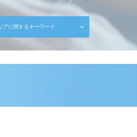
リアに関するキーワード
遺産整理 品川区
相続対策 世田谷区
世田谷区 税理士事務所
法人の設立 渋谷区
相続対策 目黒区
品川区 確定申告
世田谷区 確定申告
遺産相続 渋谷区
目黒区 資金繰り対策
世田谷区 創業支援
顧問税理士 品川区
品川区 助成金申請