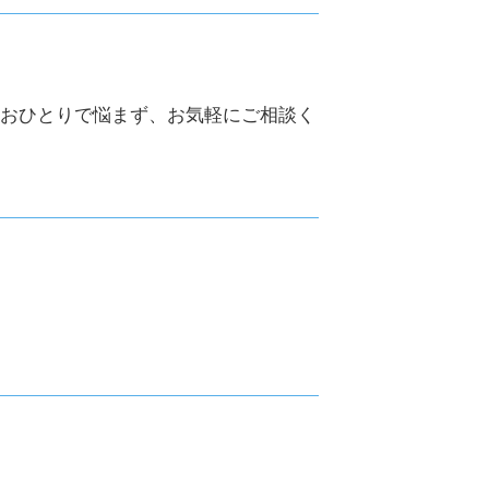
世田谷区 相続
目黒区 助成金申請
遺産整理 目黒区
世田谷区 助成金申請
相続対策 品川区
おひとりで悩まず、お気軽にご相談く
目黒区 相続
遺産相続 品川区
相続税申告 渋谷区