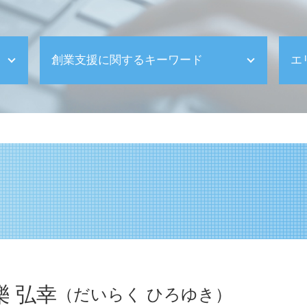
創業支援に関するキーワード
エ
創業支援 融資
確定申告 分離課税
法人成り メリット
ものづくり補助金 個人事業主
会社の種類 合資
顧問税理士 大企業
創業支援 会社
ものづくり補助金 条件
創業 事業計画書
創業支援 給付金
創業 不安
樂 弘幸
（だいらく ひろゆき）
決算申告 合同会社