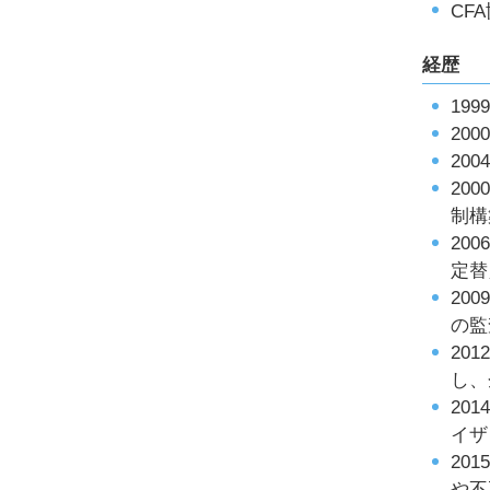
CF
経歴
19
20
20
20
制構
20
定替
20
の監
20
し、
20
イザ
20
や不