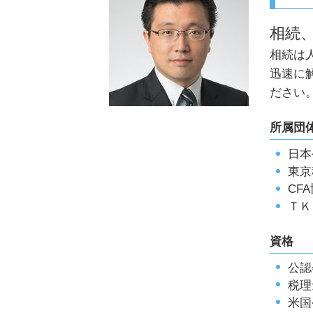
相続 期限
相続 対象者
相続
相続放棄手続き 生前
相続は
相続税 計算方法
相続 権利
迅速に
小規模宅地 要件
ださい
相続 確定申告
相続 家
所属団
日本
東京
CF
ＴＫ
資格
公認
税理
米国