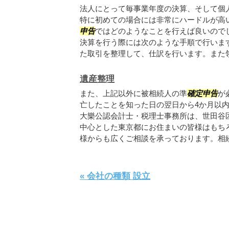
法人にとって毎事業年度の決算、そして個
特に初めての場合には非常にハードルが高
申告
ではどのようなことを行えば良いので
決算を行う際には次のような手順で行いま
た取引を整理して、仕訳を行います。また領収
遺産整理
また、上記以外に被相続人の準
確定申告
が
亡したことを知った日の翌日から4か月以
大樂公認会計士・税理士事務所は、世田谷
中心とした東京都にお住まいの皆様はもち
様からも広くご相談を承っております。相続問
« 会社の種類 設立