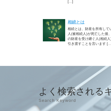
[…]
相続とは
相続とは、財産を所有して
人(被相続人)が死亡した後
の財産を受け継ぐ人(相続人
引き渡すことを言います […
よく検索される
Search Keyword