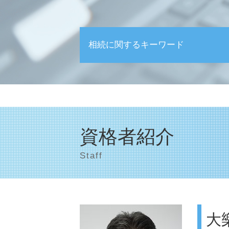
相続に関するキーワード
生前贈与 注意点
相続 土地
遺産相続 分配
相続 生前贈与
事後対策 とは
資格者紹介
相続税 払えない
相続放棄
Staff
相続放棄 基礎控除
相続税 税率
相続 寄与分
相続 登記
大
相続税 2割加算