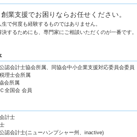
創業 大企業
創業助成金 対象
、創業支援でお困りならお任せください。
it導入補助金 条件
人生で何度も経験するものではありません。
資金繰り 注意点
創業助成金 個人事業主
解決するためにも、専門家にご相談いただくのが一番です。
個人事業主の開業届 確定申告
。
創業支援 国
会社の種類 株式会社
体
公認会計士協会所属、同協会中小企業支援対応委員会委員
税理士会所属
A協会所属
Ｃ全国会 会員
会計士
士
公認会計士(ニューハンプシャー州、inactive)