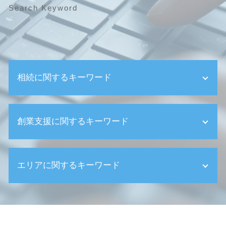
Search Keyword
相続に関するキーワード
遺産相続 税金
創業支援に関するキーワード
相続 お金
相続 未成年
生前贈与 非課税
創業助成金 個人事業主
相続 土地
エリアに関するキーワード
個人事業主の開業届 確定申告
相続 売れない土地
確定申告 代理
相続 空き家
創業支援 融資
渋谷区 事業計画の作成
遺産整理 税理士 費用
定款 記載事項
世田谷区 顧問税理士
相続 確定申告
確定申告 必要な人
世田谷区 税理士事務所
相続税基礎控除 相続放棄