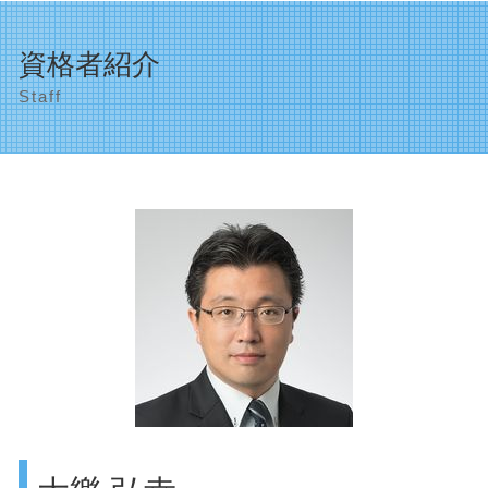
確定申告 帳簿
品川区 確定申告
相続税 申告期限 過ぎた
個人事業主の開業 手続き
遺産相続 渋谷区
相続 売渡請求
資格者紹介
顧問税理士 確定申告
渋谷区 創業支援
相続 遺言書 効力
決算申告 合同会社
Staff
品川区 資金繰り対策
家なき子 特例
会社の種類 合同会社
相続対策 世田谷区
相続 家
創業支援 給付金
渋谷区 相続
相続税 税率
法人成り メリット
渋谷区 税理士事務所
小規模宅地 要件
ものづくり補助金 個人事業主
目黒区 資金繰り対策
相続放棄
顧問税理士 必要性
世田谷区 創業支援
二次相続 相続税
新創業融資制度 必要書類
目黒区 事業計画の作成
相続 遺言なし
創業助成金 対象
渋谷区 助成金申請
会社の種類 法人
法人の設立 品川区
資金繰り 中小企業
世田谷区 資金繰り対策
顧問税理士 大企業
渋谷区 決算申告
遺産整理 品川区
目黒区 相続
遺産相続 世田谷区