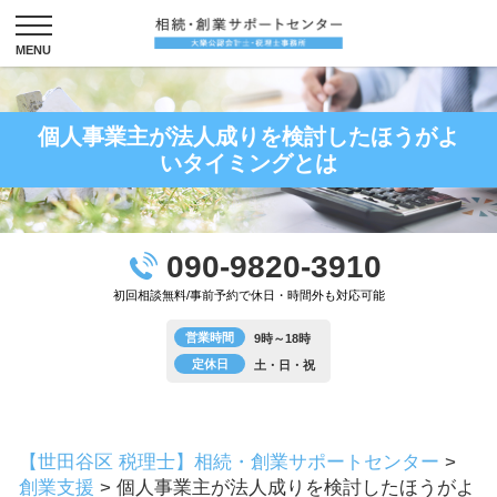
個人事業主が法人成りを検討したほうがよ
いタイミングとは
090-9820-3910
初回相談無料/事前予約で休日・時間外も対応可能
営業時間
9時～18時
定休日
土・日・祝
【世田谷区 税理士】相続・創業サポートセンター
>
創業支援
>
個人事業主が法人成りを検討したほうがよ