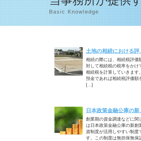
当事務所が提供
Basic Knowledge
土地の相続における評..
相続の際には、相続税評価
対して相続税の税率をかけ
相続税を計算していきます
預金であれば相続税評価額
[…]
日本政策金融公庫の新..
創業期の資金調達などに関
は日本政策金融公庫の新創
資制度が活用しやすい制度
す。この制度は無担保無保