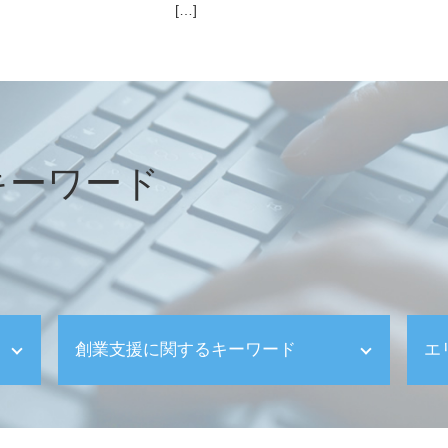
[…]
キーワード
創業支援に関するキーワード
エ
確定申告 代理
顧問税理士 必要性