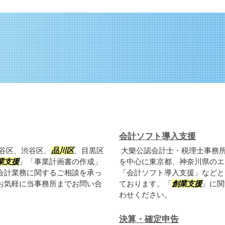
会計ソフト導入支援
谷区、渋谷区、
品川区
、目黒区
大樂公認会計士・税理士事務
業支援
」「事業計画書の作成」
を中心に東京都、神奈川県のエ
会計業務に関するご相談を承っ
「会計ソフト導入支援」などと
お気軽に当事務所までお問い合
ております。「
創業支援
」に関
わせください。
決算・確定申告