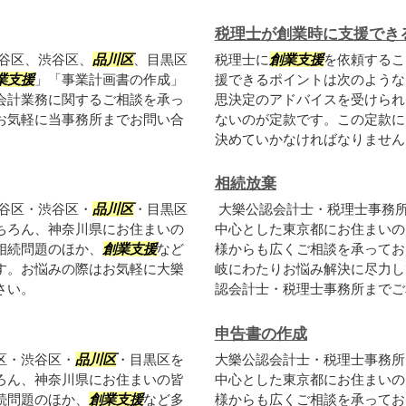
税理士が創業時に支援でき
谷区、渋谷区、
品川区
、目黒区
税理士に
創業支援
を依頼するこ
業支援
」「事業計画書の作成」
援できるポイントは次のような
会計業務に関するご相談を承っ
思決定のアドバイスを受けられ
お気軽に当事務所までお問い合
ないのが定款です。この定款に
決めていかなければなりません。
相続放棄
谷区・渋谷区・
品川区
・目黒区
大樂公認会計士・税理士事務
ちろん、神奈川県にお住まいの
中心とした東京都にお住まいの
相続問題のほか、
創業支援
など
様からも広くご相談を承ってお
す。お悩みの際はお気軽に大樂
岐にわたりお悩み解決に尽力し
さい。
認会計士・税理士事務所までご
申告書の作成
区・渋谷区・
品川区
・目黒区を
大樂公認会計士・税理士事務所
ろん、神奈川県にお住まいの皆
中心とした東京都にお住まいの
続問題のほか、
創業支援
など多
様からも広くご相談を承ってお