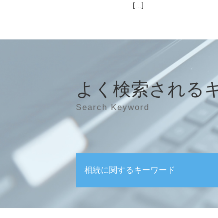
[…]
よく検索される
Search Keyword
相続に関するキーワード
相続 遺言
相続 手続き 流れ