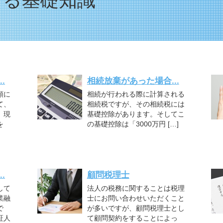
する基礎知識
.
相続放棄があった場合...
額に
相続が行われる際に計算される
て、
相続税ですが、その相続税には
。現
基礎控除があります。そしてこ
を
の基礎控除は「3000万円 […]
.
顧問税理士
して
法人の税務に関することは税理
業融
士にお問い合わせいただくこと
で
が多いですが、顧問税理士とし
証人
て顧問契約をすることによっ