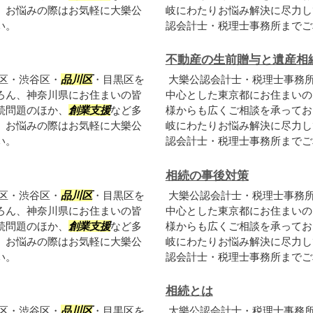
。お悩みの際はお気軽に大樂公
岐にわたりお悩み解決に尽力し
い。
認会計士・税理士事務所までご
不動産の生前贈与と遺産相
区・渋谷区・
品川区
・目黒区を
大樂公認会計士・税理士事務
ろん、神奈川県にお住まいの皆
中心とした東京都にお住まいの
続問題のほか、
創業支援
など多
様からも広くご相談を承ってお
。お悩みの際はお気軽に大樂公
岐にわたりお悩み解決に尽力し
い。
認会計士・税理士事務所までご
相続の事後対策
区・渋谷区・
品川区
・目黒区を
大樂公認会計士・税理士事務
ろん、神奈川県にお住まいの皆
中心とした東京都にお住まいの
続問題のほか、
創業支援
など多
様からも広くご相談を承ってお
。お悩みの際はお気軽に大樂公
岐にわたりお悩み解決に尽力し
い。
認会計士・税理士事務所までご
相続とは
区・渋谷区・
品川区
・目黒区を
大樂公認会計士・税理士事務