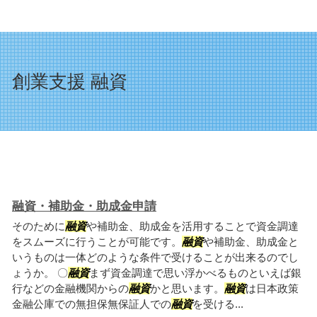
創業支援 融資
融資・補助金・助成金申請
そのために
融資
や補助金、助成金を活用することで資金調達
をスムーズに行うことが可能です。
融資
や補助金、助成金と
いうものは一体どのような条件で受けることが出来るのでし
ょうか。 〇
融資
まず資金調達で思い浮かべるものといえば銀
行などの金融機関からの
融資
かと思います。
融資
は日本政策
金融公庫での無担保無保証人での
融資
を受ける...