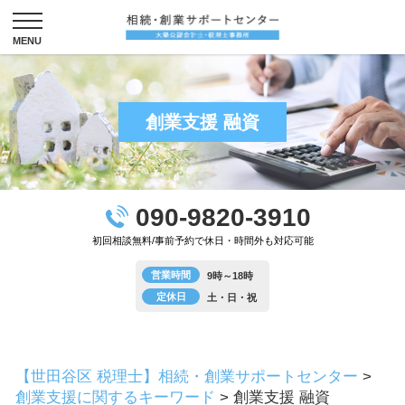
創業支援 融資
090-9820-3910
初回相談無料/事前予約で休日・時間外も対応可能
営業時間
9時～18時
定休日
土・日・祝
【世田谷区 税理士】相続・創業サポートセンター
>
創業支援に関するキーワード
>
創業支援 融資