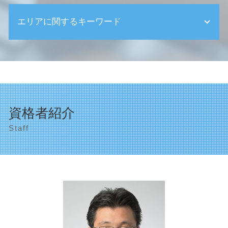
相続 空き家
資金繰り 計画
相続税 基礎控除額
エリアに関するキーワード
創業 業種
二次相続 相続税
新創業融資制度 必要書類
相続 売れない土地
資金繰り 注意点
顧問税理士 品川区
相続 手続き 流れ
顧問税理士 確定申告
法人の設立 目黒区
相続税 計算方法
創業支援 融資
目黒区 資金繰り対策
相続放棄手続き 生前
国 創業支援 補助金
品川区 事業計画の作成
相続税 税率
創業 不安
相続税申告 品川区
相続 親
資格者紹介
創業支援 助成金
品川区 確定申告
相続 お金
確定申告 分離課税
Staff
目黒区 確定申告
相続税 払えない
決算申告 合同会社
相続税申告 目黒区
遺産整理業務 税理士
創業助成金 個人事業主
品川区 助成金申請
生前贈与 非課税
創業支援 給付金
世田谷区 創業支援
家なき子 特例
創業支援 とは
遺産整理 品川区
事後対策 とは
税理士 選び方
相続税申告 渋谷区
相続 寄与分
個人事業主の開業届 確定申告
遺産整理 世田谷区
相続 争い
決算申告 法人税
目黒区 相続
法人の設立 登記