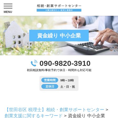
資金繰り 中小企業
090-9820-3910
初回相談無料/事前予約で休日・時間外も対応可能
営業時間
9時～18時
定休日
土・日・祝
【世田谷区 税理士】相続・創業サポートセンター
>
創業支援に関するキーワード
>
資金繰り 中小企業