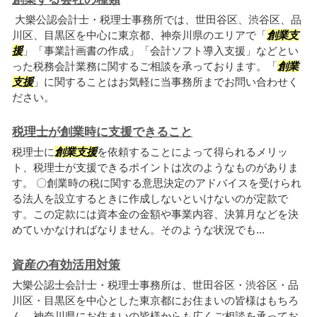
大樂公認会計士・税理士事務所では、世田谷区、渋谷区、品
川区、目黒区を中心に東京都、神奈川県のエリアで「
創業支
援
」「事業計画書の作成」「会計ソフト導入支援」などとい
った税務会計業務に関するご相談を承っております。「
創業
支援
」に関することはお気軽に当事務所までお問い合わせく
ださい。
税理士が創業時に支援できること
税理士に
創業支援
を依頼することによって得られるメリッ
ト、税理士が支援できるポイントは次のようなものがありま
す。 〇創業時の税に関する意思決定のアドバイスを受けられ
る法人を設立するときに作成しないといけないのが定款で
す。この定款には資本金の金額や事業内容、決算月などを決
めていかなければなりません。そのような状況でも...
資産の有効活用対策
大樂公認士会計士・税理士事務所は、世田谷区・渋谷区・品
川区・目黒区を中心とした東京都にお住まいの皆様はもちろ
ん、神奈川県にお住まいの皆様からも広くご相談を承ってお