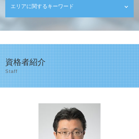
相続 注意点
エリアに関するキーワード
確定申告 必要な人
相続 問題
創業支援 融資
遺産整理 税理士 費用
国 創業支援 補助金
渋谷区 確定申告
相続 遺贈 違い
創業支援 中小企業庁
目黒区 助成金申請
相続 対象者
個人事業主 法人成り
渋谷区 決算申告
生前贈与 不動産
創業助成金 対象
世田谷区 助成金申請
相続 受取人
会計ソフト導入 とは
目黒区 相続
相続 運用
資格者紹介
日本政策金融公庫 新創業融資制度
渋谷区 相続
相続 受け取らない
資金繰り
Staff
世田谷区 資金繰り対策
相続 申告
決算申告 税理士
遺産相続 渋谷区
相続 家
経理 会計ソフト導入
目黒区 事業計画の作成
相続 期限
定款 記載事項
相続対策 世田谷区
相続 親
創業支援 助成金
法人の設立 品川区
相続税 計算方法
確定申告 分離課税
渋谷区 税理士事務所
相続税申告書
資金繰り 中小企業
目黒区 資金繰り対策
相続税 配偶者控除 デメリット
新創業融資制度 必要書類
顧問税理士 渋谷区
法人成り メリット
世田谷区 創業支援