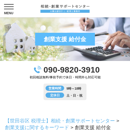
創業支援 給付金
090-9820-3910
初回相談無料/事前予約で休日・時間外も対応可能
営業時間
9時～18時
定休日
土・日・祝
【世田谷区 税理士】相続・創業サポートセンター
>
創業支援に関するキーワード
>
創業支援 給付金