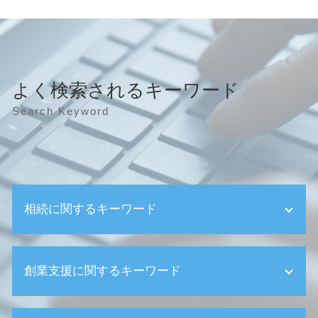
よく検索されるキーワード
Search Keyword
相続に関するキーワード
遺産相続 不動産 税金
創業支援に関するキーワード
相続 手続き 流れ
遺産相続 税金 確定申告
相続税 2割加算
法人の設立 登記